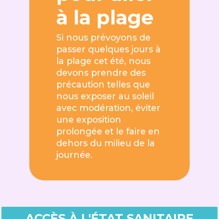
à la plage
Si nous prévoyons de
passer quelques jours à
la plage cet été, nous
devons prendre des
précaution telles que
nous exposer au soleil
avec modération, éviter
une exposition
prolongée et le faire en
dehors du milieu de la
journée.
ACCÈS À L'ÉTAT SANITAIRE