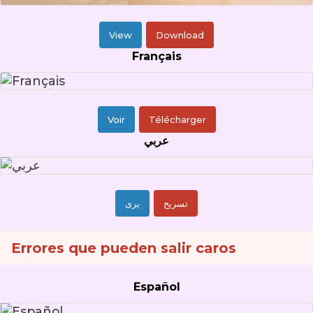
View
Download
Français
Voir
Télécharger
عربي
تسريح
يرى
Errores que pueden salir caros
Español