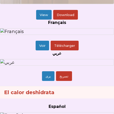
View
Download
Français
Voir
Télécharger
عربي
تسريح
يرى
El calor deshidrata
Español