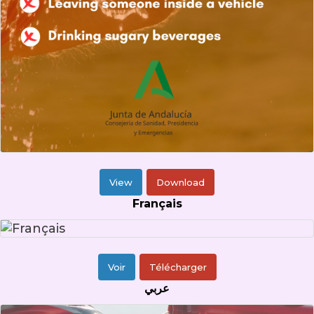
View
Download
Français
Voir
Télécharger
عربي