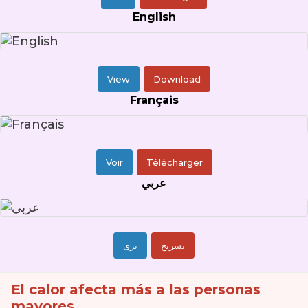
English
View
Download
Français
Voir
Télécharger
عربي
تسريح
يرى
El calor afecta más a las personas
mayores