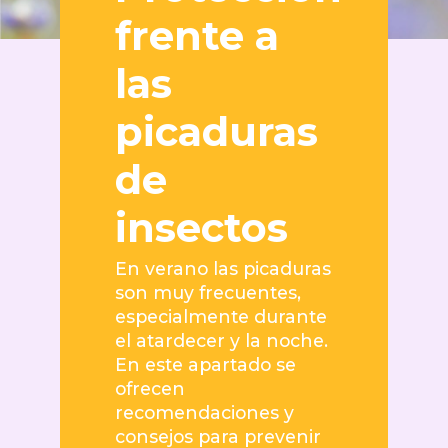
frente a
las
picaduras
de
insectos
En verano las picaduras
son muy frecuentes,
especialmente durante
el atardecer y la noche.
En este apartado se
ofrecen
recomendaciones y
consejos para prevenir