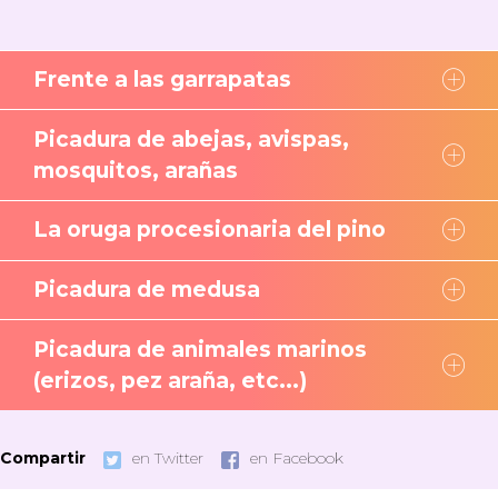
Frente a las garrapatas
Picadura de abejas, avispas,
mosquitos, arañas
La oruga procesionaria del pino
Picadura de medusa
Picadura de animales marinos
(erizos, pez araña, etc...)
Compartir
en Twitter
en Facebook