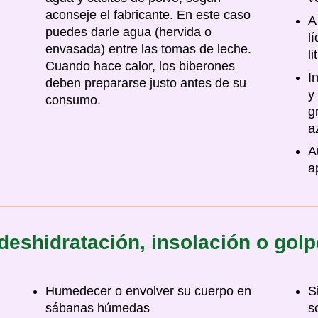
aconseje el fabricante. En este caso
A
puedes darle agua (hervida o
l
envasada) entre las tomas de leche.
l
Cuando hace calor, los biberones
I
deben prepararse justo antes de su
y
consumo.
g
a
A
a
eshidratación, insolación o golp
Humedecer o envolver su cuerpo en
S
sábanas húmedas
s