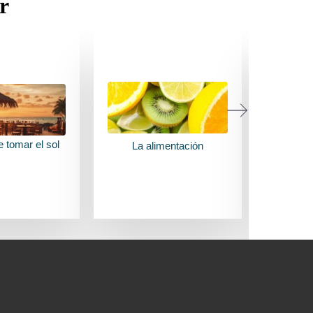
r
ONSEJOS
VER CONSEJOS
VER
 tomar el sol
Cuida
La alimentación