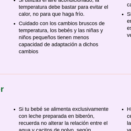
Si utilizas el aire acondicionado, la
c
temperatura debe bastar para evitar el
calor, no para que haga frío.
S
e
Cuidado con los cambios bruscos de
e
temperatura, los bebés y las niñas y
v
niños pequeños tienen menos
capacidad de adaptación a dichos
cambios
r
Si tu bebé se alimenta exclusivamente
H
con leche preparada en biberón,
c
recuerda no alterar la relación entre el
l
agua y cacitos de polvo, según
v