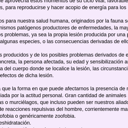
ue aprovecha estos momentos de su ciclo vital, favorabl
ios, para reproducirse y hacer acopio de energía para lo
os para nuestra salud humana, originados por la fauna 
anismos patógenos productores de enfermedades, la mayo
os problemas, ya sea la propia lesión producida por una
lgunas especies, o las consecuencias derivadas de ell
 producidos y de los posibles problemas derivados de e
oncreta, la persona afectada, su edad y sensibilización 
na del cuerpo donde se localice la lesión, las circunstan
 efectos de dicha lesión.
 que la forma en que puede afectarnos la presencia de 
ada por la actitud personal. Gran cantidad de animales
 o murciélagos, que incluso pueden ser nuestros aliado
de reacciones repulsivas del hombre, corrientemente m
fobia o genéricamente zoofobia.
eshidratación.