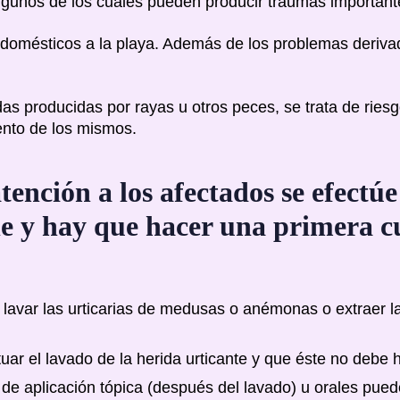
gunos de los cuales pueden producir traumas important
 domésticos a la playa. Además de los problemas deriv
das producidas por rayas u otros peces, se trata de rie
ento de los mismos.
tención a los afectados se efectúe
ble y hay que hacer una primera cu
avar las urticarias de medusas o anémonas o extraer la
ar el lavado de la herida urticante y que éste no debe h
de aplicación tópica (después del lavado) u orales puede 